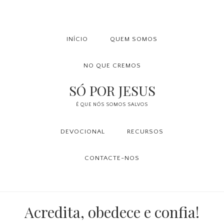
Saltar
Skip
Saltar
para
to
para
o
main
a
INÍCIO
QUEM SOMOS
menu
content
barra
NO QUE CREMOS
principal
lateral
principal
SÓ POR JESUS
É QUE NÓS SOMOS SALVOS
DEVOCIONAL
RECURSOS
CONTACTE-NOS
Acredita, obedece e confia!