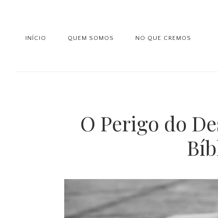
Saltar
Skip
Saltar
para
to
para
o
main
a
INÍCIO
QUEM SOMOS
NO QUE CREMOS
menu
content
barra
principal
lateral
principal
O Perigo do D
Bíb