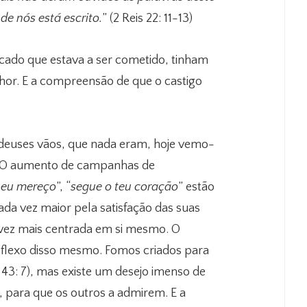
de nós está escrito.
” (2 Reis 22: 11-13)
cado que estava a ser cometido, tinham
nhor. E a compreensão de que o castigo
deuses vãos, que nada eram, hoje vemo-
U. O aumento de campanhas de
 eu mereço
”, “
segue o teu coração
” estão
da vez maior pela satisfação das suas
 vez mais centrada em si mesmo. O
eflexo disso mesmo. Fomos criados para
s 43: 7), mas existe um desejo imenso de
a, para que os outros a admirem. E a