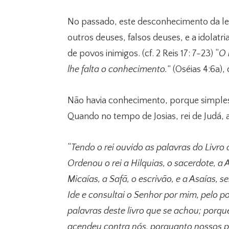
No passado, este desconhecimento da lei 
outros deuses, falsos deuses, e a idolatr
de povos inimigos. (cf. 2 Reis 17: 7-23) “
O 
lhe falta o conhecimento.
” (Oséias 4:6a)
Não havia conhecimento, porque simplesm
Quando no tempo de Josias, rei de Judá, a 
“
Tendo o rei ouvido as palavras do Livro 
Ordenou o rei a Hilquias, o sacerdote, a Ai
Micaías, a Safã, o escrivão, e a Asaías, se
Ide e consultai o Senhor por mim, pelo p
palavras deste livro que se achou; porqu
acendeu contra nós, porquanto nossos p