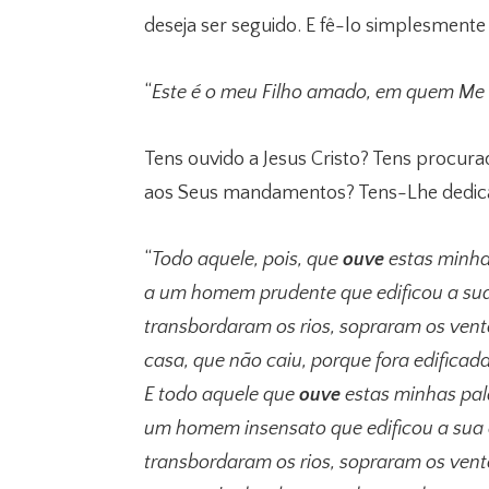
deseja ser seguido. E fê-lo simplesmente
“
Este é o meu Filho amado, em quem M
Tens ouvido a Jesus Cristo? Tens procur
aos Seus mandamentos? Tens-Lhe dedica
“
Todo aquele, pois, que
ouve
estas minha
a um homem prudente que edificou a sua
transbordaram os rios, sopraram os ven
casa, que não caiu, porque fora edificad
E todo aquele que
ouve
estas minhas pal
um homem insensato que edificou a sua c
transbordaram os rios, sopraram os ven